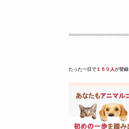
=======================
たった一日で
１５０人
が登録