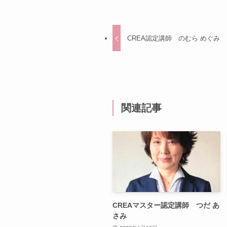
CREA認定講師 のむら めぐみ
関連記事
CREAマスター認定講師 つだ あ
さみ