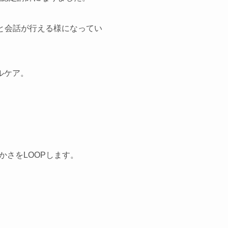
んと会話が行える様になってい
ルケア。
さをLOOPします。