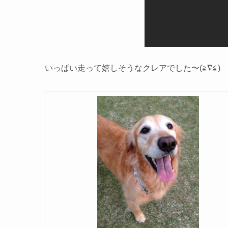
いっぱい走って嬉しそうなクレアでした〜(≧∇≦)