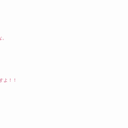
な。
すよ！！