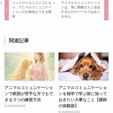
ペットロスもニコニコにな
アニマルコミュニケーショ
り、アニマルコミュニケー
ンは、単に動物さんと会話
ションのお勉強もできる講
するだけのツールではあり
座
ません。
関連記事
アニマルコミュニケーショ
アニマルコミュニケーショ
ンで瞑想が苦手な方でもで
ンを独学で学ぶ前に知って
きる３つの練習方法
おきたい大事なこと【講師
の体験談】
2026年4月28日
2026年4月22日